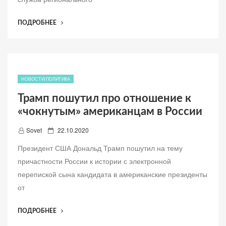
л
е
“В
ПОДРОБНЕЕ
н
ПЕТЕРБУРГЕ
о
ПРОПАЛ
ТРЕХЛЕТНИЙ
МАЛЬЧИК
ВМЕСТЕ
НОВОСТИ/ПОЛИТИКА
СО
Трамп пошутил про отношение к
СВОИМ
«чокнутым» американцам в России
ОТЦОМ”
Д
Sovet
22.10.2020
о
Президент США Дональд Трамп пошутил на тему
б
причастности России к истории с электронной
а
перепиской сына кандидата в американские президенты
в
от
л
е
“ТРАМП
ПОДРОБНЕЕ
н
ПОШУТИЛ