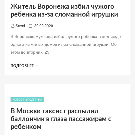
ДОЛЖНОСТЬ
Житель Воронежа избил чужого
ГЛАВЫ
ребенка из-за сломанной игрушки
КОСТРОМСКОГО
ПОСЕЛЕНИЯ”
Д
Sovet
30.09.2020
о
В Воронеже мужчина избил чужого ребенка в подъезде
б
одного из жилых домов из-за сломанной игрушки. Об
а
этом во вторник, 29
в
л
“ЖИТЕЛЬ
ПОДРОБНЕЕ
е
ВОРОНЕЖА
н
ИЗБИЛ
о
ЧУЖОГО
РЕБЕНКА
ИЗ-
НОВОСТИ/ПОЛИТИКА
ЗА
В Москве таксист распылил
СЛОМАННОЙ
баллончик в глаза пассажирам с
ИГРУШКИ”
ребенком