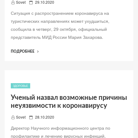
Д
Sovet
29.10.2020
19”
о
Ситуация с распространением коронавируса на
б
туристических направлениях может ухудшиться,
а
сообщила в четверг, 29 октября, официальный
в
представитель МИД России Мария Захарова.
л
е
“УХУДШЕНИЕ
ПОДРОБНЕЕ
н
СИТУАЦИИ
о
С
COVID-
19
НА
ЗДОРОВЬЕ
ТУРИСТИЧЕСКИХ
Ученый назвал возможные причины
НАПРАВЛЕНИЯХ”
неуязвимости к коронавирусу
Д
Sovet
28.10.2020
о
Директор Научного информационного центра по
б
профилактике и лечению вирусных инфекций,