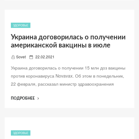
о
УСЛОВИЕ
ДЛЯ
ВАКЦИНАЦИИ
ПЕРЕБОЛЕВШИХ
ЗДОРОВЬЕ
КОРОНАВИРУСОМ”
Украина договорилась о получении
американской вакцины в июле
Д
Sovet
22.02.2021
о
Украина договорилась о получении 15 млн доз вакцины
б
против коронавируса Novavax. Об этом в понедельник,
а
22 февраля, рассказал министр здравоохранения
в
л
“УКРАИНА
ПОДРОБНЕЕ
е
ДОГОВОРИЛАСЬ
н
О
о
ПОЛУЧЕНИИ
АМЕРИКАНСКОЙ
ВАКЦИНЫ
ЗДОРОВЬЕ
В