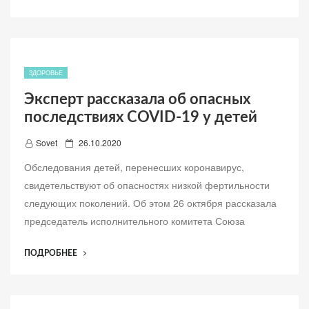
н
ВАКЦИНЫ
о
ОБЪЯСНИЛ
ПОЛОЖИТЕЛЬНЫЙ
ТЕСТ
НА
ЗДОРОВЬЕ
COVID-
Эксперт рассказала об опасных
19
последствиях COVID-19 у детей
У
НЕКОТОРЫХ
Д
Sovet
26.10.2020
ДОБРОВОЛЬЦЕВ”
о
Обследования детей, перенесших коронавирус,
б
свидетельствуют об опасностях низкой фертильности
а
следующих поколений. Об этом 26 октября рассказала
в
председатель исполнительного комитета Союза
л
е
“ЭКСПЕРТ
ПОДРОБНЕЕ
н
РАССКАЗАЛА
о
ОБ
ОПАСНЫХ