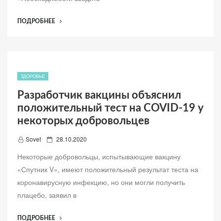
л
е
“СОБЯНИН
ПОДРОБНЕЕ
н
СООБЩИЛ
о
ОБ
УМЕНЬШЕНИИ
ЧИСЛА
ЗАБОЛЕВШИХ
ЗДОРОВЬЕ
COVID-
Разработчик вакцины объяснил
19
положительный тест на COVID-19 у
ШКОЛЬНИКОВ”
некоторых добровольцев
Д
Sovet
28.10.2020
о
Некоторые добровольцы, испытывающие вакцину
б
«Спутник V», имеют положительный результат теста на
а
коронавирусную инфекцию, но они могли получить
в
плацебо, заявил в
л
е
“РАЗРАБОТЧИК
ПОДРОБНЕЕ