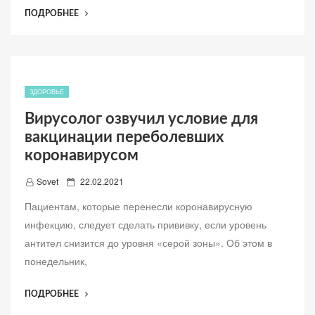
л
“КАК
ПОДРОБНЕЕ
е
ЕСТЬ
н
ЧЕСНОК,
о
ЧТОБЫ
ПОЛУЧИТЬ
АЛЛИЦИН?”
ЗДОРОВЬЕ
Вирусолог озвучил условие для
вакцинации переболевших
коронавирусом
Д
Sovet
22.02.2021
о
Пациентам, которые перенесли коронавирусную
б
инфекцию, следует сделать прививку, если уровень
а
антител снизится до уровня «серой зоны». Об этом в
в
понедельник,
л
е
“ВИРУСОЛОГ
ПОДРОБНЕЕ
н
ОЗВУЧИЛ