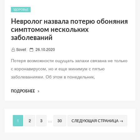
ПОСЛЕДСТВИЯХ
COVID-
ЗДОРОВЬЕ
19
Невролог назвала потерю обоняния
У
симптомом нескольких
ДЕТЕЙ”
заболеваний
Д
Sovet
26.10.2020
о
Потеря возможности ощущать запахи связана не только
б
с коронавирусом, но и еще минимум с пятью
а
заболеваниями. Об этом в понедельник,
в
л
“НЕВРОЛОГ
ПОДРОБНЕЕ
е
НАЗВАЛА
н
ПОТЕРЮ
о
ОБОНЯНИЯ
СИМПТОМОМ
…
1
2
3
30
СЛЕДУЮЩАЯ СТРАНИЦА →
НЕСКОЛЬКИХ
ЗАБОЛЕВАНИЙ”