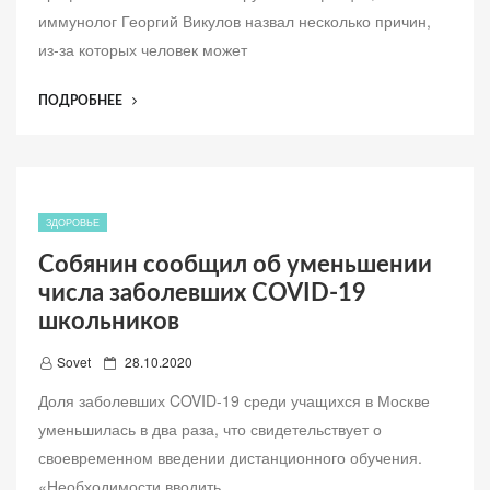
а
иммунолог Георгий Викулов назвал несколько причин,
в
из-за которых человек может
л
е
“УЧЕНЫЙ
ПОДРОБНЕЕ
н
НАЗВАЛ
о
ВОЗМОЖНЫЕ
ПРИЧИНЫ
НЕУЯЗВИМОСТИ
К
ЗДОРОВЬЕ
КОРОНАВИРУСУ”
Собянин сообщил об уменьшении
числа заболевших COVID-19
школьников
Д
Sovet
28.10.2020
о
Доля заболевших COVID-19 среди учащихся в Москве
б
уменьшилась в два раза, что свидетельствует о
а
своевременном введении дистанционного обучения.
в
«Необходимости вводить