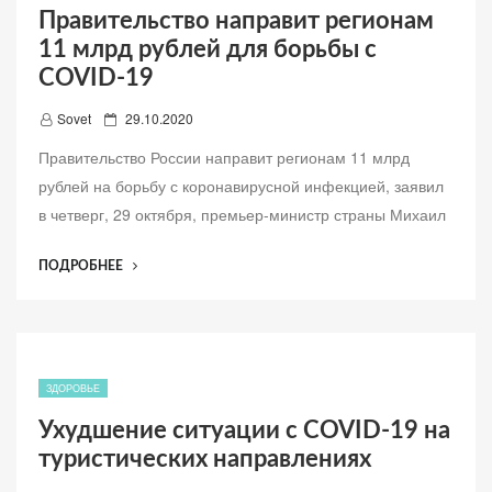
Правительство направит регионам
ИЮЛЕ”
11 млрд рублей для борьбы с
COVID-19
Д
Sovet
29.10.2020
о
Правительство России направит регионам 11 млрд
б
рублей на борьбу с коронавирусной инфекцией, заявил
а
в четверг, 29 октября, премьер-министр страны Михаил
в
л
“ПРАВИТЕЛЬСТВО
ПОДРОБНЕЕ
е
НАПРАВИТ
н
РЕГИОНАМ
о
11
МЛРД
РУБЛЕЙ
ЗДОРОВЬЕ
ДЛЯ
Ухудшение ситуации с COVID-19 на
БОРЬБЫ
туристических направлениях
С
COVID-