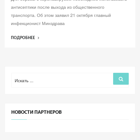
б
антисептики после выхода из общественного
а
транспорта. Об этом заявил 21 октября главный
в
инфекционист Минздрава
л
е
“ИНФЕКЦИОНИСТ
ПОДРОБНЕЕ
н
НАЗВАЛ
о
АНТИСЕПТИКИ
ЭФФЕКТИВНЫМ
СПОСОБОМ
БОРЬБЫ
Поиск
Поиск
С
для:
COVID-
19”
НОВОСТИ ПАРТНЕРОВ