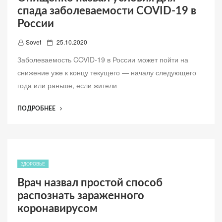
спада заболеваемости COVID-19 в
ДЕТЕЙ”
России
Д
Sovet
25.10.2020
о
Заболеваемость COVID-19 в России может пойти на
б
снижение уже к концу текущего — началу следующего
а
года или раньше, если жители
в
л
“ОНИЩЕНКО
ПОДРОБНЕЕ
е
НАЗВАЛ
н
УСЛОВИЯ
о
ДЛЯ
СПАДА
ЗАБОЛЕВАЕМОСТИ
ЗДОРОВЬЕ
COVID-
Врач назвал простой способ
19
распознать зараженного
В
РОССИИ”
коронавирусом