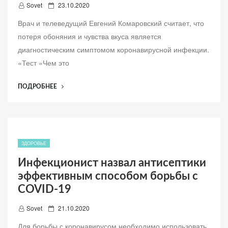
Д
Sovet
23.10.2020
о
Врач и телеведущий Евгений Комаровский считает, что
б
потеря обоняния и чувства вкуса является
а
диагностическим симптомом коронавирусной инфекции.
в
«Тест «Чем это
л
е
“ВРАЧ
ПОДРОБНЕЕ
н
НАЗВАЛ
о
ПРОСТОЙ
СПОСОБ
РАСПОЗНАТЬ
ЗАРАЖЕННОГО
ЗДОРОВЬЕ
КОРОНАВИРУСОМ”
Инфекционист назвал антисептики
эффективным способом борьбы с
COVID-19
Д
Sovet
21.10.2020
о
Для борьбы с коронавирусом необходимо использовать