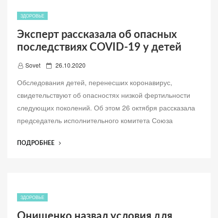
ЧИСЛА
ЗАБОЛЕВШИХ
ЗДОРОВЬЕ
COVID-
Эксперт рассказала об опасных
19
последствиях COVID-19 у детей
ШКОЛЬНИКОВ”
Д
Sovet
26.10.2020
о
Обследования детей, перенесших коронавирус,
б
свидетельствуют об опасностях низкой фертильности
а
следующих поколений. Об этом 26 октября рассказала
в
председатель исполнительного комитета Союза
л
е
“ЭКСПЕРТ
ПОДРОБНЕЕ
н
РАССКАЗАЛА
о
ОБ
ОПАСНЫХ
ПОСЛЕДСТВИЯХ
COVID-
ЗДОРОВЬЕ
19
Онищенко назвал условия для
У