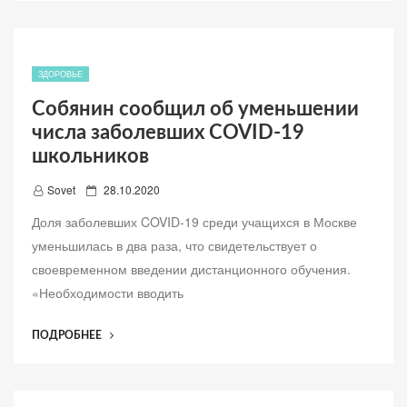
о
С
COVID-
19
НА
ЗДОРОВЬЕ
ТУРИСТИЧЕСКИХ
Собянин сообщил об уменьшении
НАПРАВЛЕНИЯХ”
числа заболевших COVID-19
школьников
Д
Sovet
28.10.2020
о
Доля заболевших COVID-19 среди учащихся в Москве
б
уменьшилась в два раза, что свидетельствует о
а
своевременном введении дистанционного обучения.
в
«Необходимости вводить
л
е
“СОБЯНИН
ПОДРОБНЕЕ
н
СООБЩИЛ
о
ОБ
УМЕНЬШЕНИИ