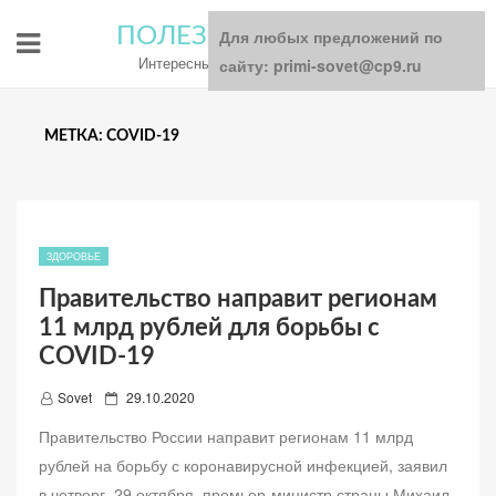
ПОЛЕЗНЫЕ СОВЕТЫ
Для любых предложений по
Интересный блог для всей семьи
сайту: primi-sovet@cp9.ru
МЕТКА: COVID-19
ЗДОРОВЬЕ
Правительство направит регионам
11 млрд рублей для борьбы с
COVID-19
Д
Sovet
29.10.2020
о
Правительство России направит регионам 11 млрд
б
рублей на борьбу с коронавирусной инфекцией, заявил
а
в четверг, 29 октября, премьер-министр страны Михаил