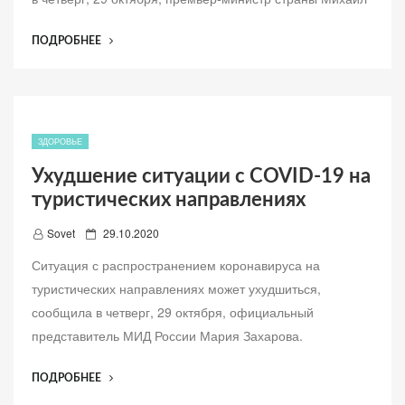
в
л
“ПРАВИТЕЛЬСТВО
ПОДРОБНЕЕ
е
НАПРАВИТ
н
РЕГИОНАМ
о
11
МЛРД
РУБЛЕЙ
ЗДОРОВЬЕ
ДЛЯ
Ухудшение ситуации с COVID-19 на
БОРЬБЫ
туристических направлениях
С
COVID-
Д
Sovet
29.10.2020
19”
о
Ситуация с распространением коронавируса на
б
туристических направлениях может ухудшиться,
а
сообщила в четверг, 29 октября, официальный
в
представитель МИД России Мария Захарова.
л
е
“УХУДШЕНИЕ
ПОДРОБНЕЕ
н
СИТУАЦИИ