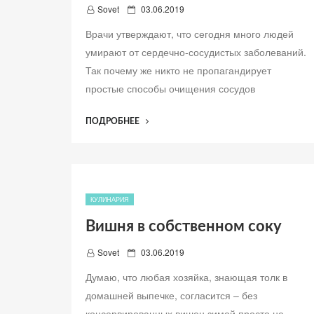
Д
Sovet
03.06.2019
о
Врачи утверждают, что сегодня много людей
б
умирают от сердечно-сосудистых заболеваний.
а
Так почему же никто не пропагандирует
в
л
простые способы очищения сосудов
е
н
“СРЕДСТВО
ПОДРОБНЕЕ
о
ДЛЯ
ОЧИЩЕНИЯ
СОСУДОВ
БЕЗ
ХИМИИ”
КУЛИНАРИЯ
Вишня в собственном соку
Д
Sovet
03.06.2019
о
Думаю, что любая хозяйка, знающая толк в
б
домашней выпечке, согласится – без
а
консервированных вишен зимой просто не
в