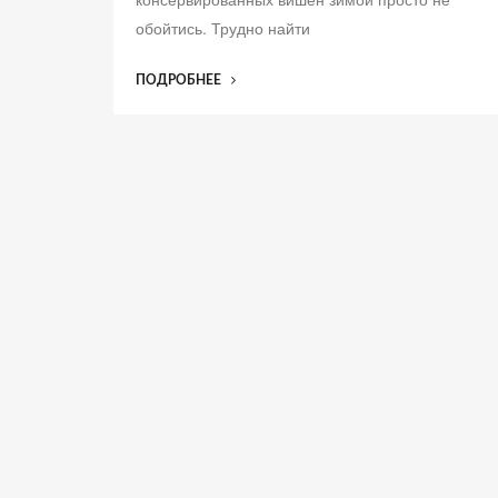
л
обойтись. Трудно найти
е
н
“ВИШНЯ
ПОДРОБНЕЕ
о
В
СОБСТВЕННОМ
СОКУ”