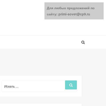
Для любых предложений по
сайту: primi-sovet@cp9.ru
Поиск
Поиск
для: