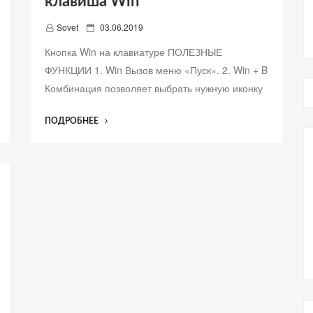
клавиша Win
Д
Sovet
03.06.2019
о
Кнопка Win на клавиатуре ПОЛЕЗНЫЕ
б
ФУНКЦИИ 1. Win Вызов меню «Пуск». 2. Win + B
а
Комбинация позволяет выбрать нужную иконку
в
л
е
“МАЛО
ПОДРОБНЕЕ
н
КТО
о
ЗНАЕТ,
ДЛЯ
ЧЕГО
НА
КЛАВИАТУРЕ
НУЖНА
ГОРЯЧАЯ
КЛАВИША
WIN”