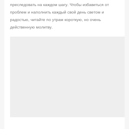
преследовать на каждом шагу. Чтобы избавиться от
л
проблем и наполнить каждый свой день светом и
е
радостью, читайте по утрам короткую, но очень
н
о
действенную молитву.