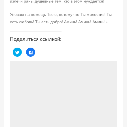
излечи раны душевные тем, кто в этом нуждается!
Уповаю на помощь Твою, потому что Ты милостив! Ты
есть любовь! Ты есть добро! Аминь! Аминь! Аминь!»
Поделиться ссылкой:
Н
Н
а
а
ж
ж
м
м
и
и
т
т
е
е
,
з
ч
д
т
е
о
с
б
ь
ы
,
п
ч
о
т
д
о
е
б
л
ы
и
п
т
о
ь
д
с
е
я
л