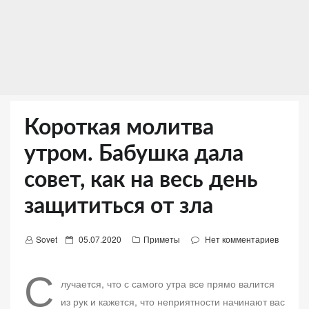
Короткая молитва
утром. Бабушка дала
совет, как на весь день
защититься от зла
Д
Sovet
05.07.2020
Приметы
Нет комментариев
о
С
б
лучается, что с самого утра все прямо валится
а
из рук и кажется, что неприятности начинают вас
в