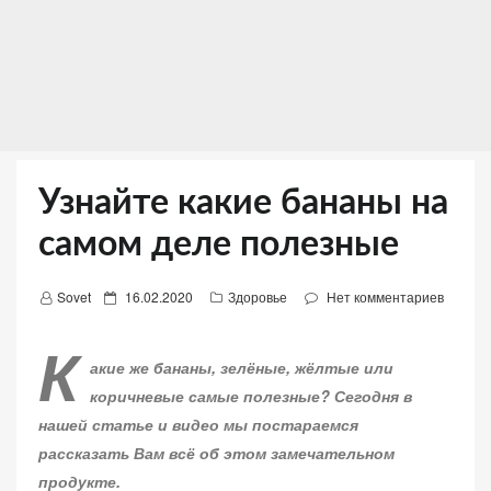
Узнайте какие бананы на
самом деле полезные
Д
Sovet
16.02.2020
Здоровье
Нет комментариев
о
К
б
акие же бананы, зелёные, жёлтые или
а
коричневые самые полезные? Сегодня в
в
нашей статье и видео мы постараемся
л
рассказать Вам всё об этом замечательном
е
продукте.
н