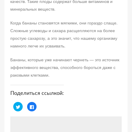
качеств. Такие плоды содержат больше витаминов и
минеральных веществ.
Когда бананы становятся мягкими, они гораздо слаще.
Сложные углеводы и сахара расщепляются на более
простую сахарозу, а это значит, что нашему организму
намного легче их усваивать.
Бананы, которые уже начинают чернеть — это источник
эффективного вещества, способного бороться даже с
раковыми клетками.
Поделиться ссылкой:
Н
Н
а
а
ж
ж
м
м
и
и
т
т
е
е
,
з