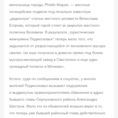
жительница города, Prosto Мария, — местные
полицейские подвели под печально известную
„дадинскую“ статью местного активиста Вячеслава
Егорова, который горой стоял за закрытие местного
полигона Воловичи. В результате „туристическая
жемчужина Подмосковья“ теперь мало того, что
задыхается от разрастающейся от московского мусора
свалки, так еще получила в довесок прямо под боком
мусоросжигающий завод в Свистягино и еще один
громадный полигон в Мячково».
Кстати, судя по сообщениям в соцсетях, у многих
жителей Подмосковья вызывает недоумение
и выдвинутые правоохранителями обвинения в адрес
бывшего главы Серпуховского района Александра
Шестуна. Мало кто из обывателей всерьез верит в то,
что теперь уже бывший районный глава действительно