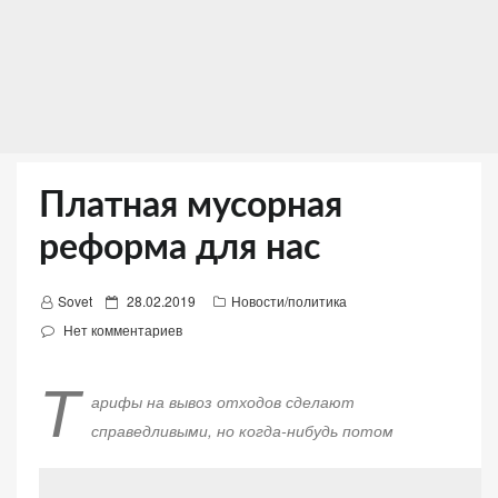
Платная мусорная
реформа для нас
Д
Sovet
28.02.2019
Новости/политика
о
Нет комментариев
б
Т
а
арифы на вывоз отходов сделают
в
справедливыми, но когда-нибудь потом
л
е
н