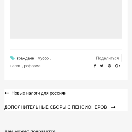
,
,
Поделиться
граждане
мусор
,
налог
реформа
Навигация
Новые налоги для россиян
по
ДОПОЛНИТЕЛЬНЫЕ СБОРЫ С ПЕНСИОНЕРОВ
записям
Вам может понравится