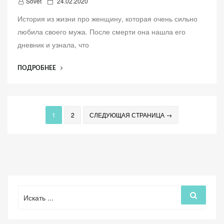
Д
Sovet
24.02.2020
о
История из жизни про женщину, которая очень сильно
б
любила своего мужа. После смерти она нашла его
а
дневник и узнала, что
в
л
“ИСТОРИЯ
ПОДРОБНЕЕ
е
ИЗ
н
ЖИЗНИ
о
«ТАЙНА
НАЙДЕННОГО
1
2
СЛЕДУЮЩАЯ СТРАНИЦА →
ДНЕВНИКА»”
Поиск
Поиск
для: