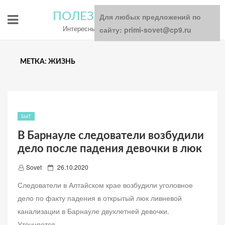
ПОЛЕЗНЫЕ СОВЕТЫ
Для любых предложений по
Интересный блог для всей семьи
сайту: primi-sovet@cp9.ru
МЕТКА: ЖИЗНЬ
БЫТ
В Барнауле следователи возбудили
дело после падения девочки в люк
Д
Sovet
26.10.2020
о
Следователи в Алтайском крае возбудили уголовное
б
дело по факту падения в открытый люк ливневой
а
канализации в Барнауле двухлетней девочки.
в
Уточняется,