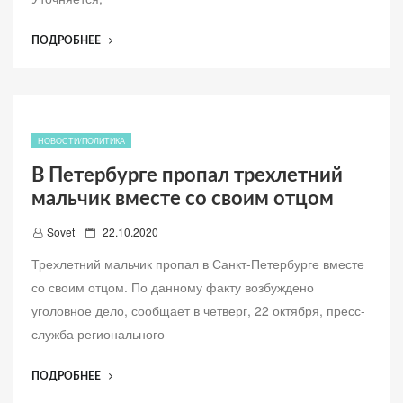
л
е
“В
ПОДРОБНЕЕ
н
БАРНАУЛЕ
о
СЛЕДОВАТЕЛИ
ВОЗБУДИЛИ
ДЕЛО
ПОСЛЕ
НОВОСТИ/ПОЛИТИКА
ПАДЕНИЯ
В Петербурге пропал трехлетний
ДЕВОЧКИ
мальчик вместе со своим отцом
В
ЛЮК”
Д
Sovet
22.10.2020
о
Трехлетний мальчик пропал в Санкт-Петербурге вместе
б
со своим отцом. По данному факту возбуждено
а
уголовное дело, сообщает в четверг, 22 октября, пресс-
в
служба регионального
л
е
“В
ПОДРОБНЕЕ
н
ПЕТЕРБУРГЕ