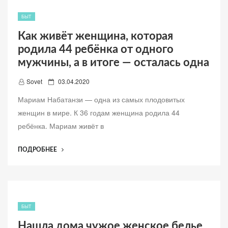
УЗНАВ,
ЧТО
БЫТ
У
Как живёт женщина, которая
МУЖА
родила 44 ребёнка от одного
ЕСТЬ
МОЛОДАЯ
мужчины, а в итоге — осталась одна
ЛЮБОВНИЦА,
Д
Sovet
03.04.2020
ВАЛЕНТИНА
о
ПРЕДЛОЖИЛА
Мариам Набатанзи — одна из самых плодовитых
б
ЕЙ
женщин в мире. К 36 годам женщина родила 44
ПЕРЕЕХАТЬ
а
ребёнка. Мариам живёт в
В
в
ИХ
л
“КАК
ДОМ!”
ПОДРОБНЕЕ
е
ЖИВЁТ
н
ЖЕНЩИНА,
о
КОТОРАЯ
РОДИЛА
44
БЫТ
РЕБЁНКА
Нашла дома чужое женское белье.
ОТ