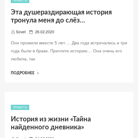
ПРИМЕТЫ
ПО
Эта душераздирающая история
СЧЁТУ
тронула меня до слёз…
ЖИЗНЬ
ВЫ
Д
Sovet
26.02.2020
ПРОЖИВАЕТЕ”
о
Они прожили вместе 5 лет…. Два года встречались и три
б
года были в браке. Причтите историю… Она очень его
а
любила, так
в
л
“ЭТА
ПОДРОБНЕЕ
е
ДУШЕРАЗДИРАЮЩАЯ
н
ИСТОРИЯ
о
ТРОНУЛА
МЕНЯ
ДО
ПРИМЕТЫ
СЛЁЗ…”
История из жизни «Тайна
найденного дневника»