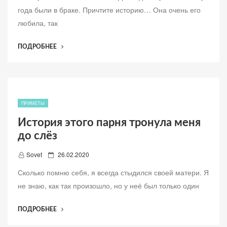
б
ОСТАВИЛ”
года были в браке. Причтите историю… Она очень его
а
любила, так
в
л
“ЭТА
ПОДРОБНЕЕ
е
ИСТОРИЯ
н
ТРОНУЛА
о
МЕНЯ
ДО
СЛЁЗ…”
ПРИМЕТЫ
История этого парня тронула меня
до слёз
Д
Sovet
26.02.2020
о
Сколько помню себя, я всегда стыдился своей матери. Я
б
не знаю, как так произошло, но у неё был только один
а
в
“ИСТОРИЯ
ПОДРОБНЕЕ
л
ЭТОГО
е