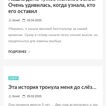
Очень удивилась, когда узнала, кто
ОДНОГО
МУЖЧИНЫ,
его оставил
А
Д
Sovet
03.04.2020
В
о
ИТОГЕ
Убираясь, я нашла женский бюстгальтер за нашей
б
—
кроватью. Сразу в голову начали лезть плохие мысли, но
ОСТАЛАСЬ
а
предпосылок для измены вообще
ОДНА”
в
л
“НАШЛА
ПОДРОБНЕЕ
е
ДОМА
н
ЧУЖОЕ
о
ЖЕНСКОЕ
БЕЛЬЕ.
ОЧЕНЬ
ЮМОР
УДИВИЛАСЬ,
Эта история тронула меня до слёз…
КОГДА
УЗНАЛА,
Д
Sovet
29.02.2020
КТО
о
ЕГО
Они прожили вместе 5 лет…. Два года встречались и три