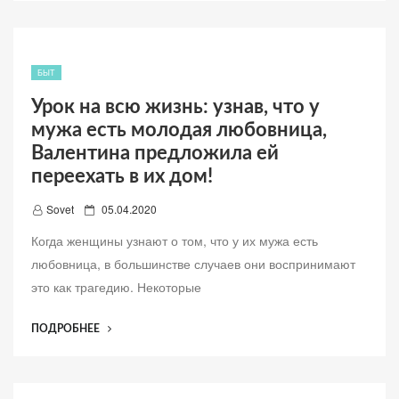
о
ПРОПАЛ
ТРЕХЛЕТНИЙ
МАЛЬЧИК
ВМЕСТЕ
БЫТ
СО
Урок на всю жизнь: узнав, что у
СВОИМ
мужа есть молодая любовница,
ОТЦОМ”
Валентина предложила ей
переехать в их дом!
Д
Sovet
05.04.2020
о
Когда женщины узнают о том, что у их мужа есть
б
любовница, в большинстве случаев они воспринимают
а
это как трагедию. Некоторые
в
л
“УРОК
ПОДРОБНЕЕ
е
НА
н
ВСЮ
о
ЖИЗНЬ: