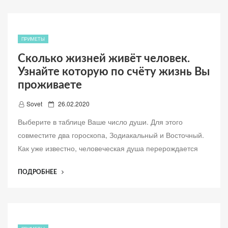
ПАРНЯ
н
ТРОНУЛА
о
МЕНЯ
ДО
ПРИМЕТЫ
СЛЁЗ”
Сколько жизней живёт человек.
Узнайте которую по счёту жизнь Вы
проживаете
Д
Sovet
26.02.2020
о
Выберите в таблице Ваше число души. Для этого
б
совместите два гороскопа, Зодиакальный и Восточный.
а
Как уже известно, человеческая душа перерождается
в
л
“СКОЛЬКО
ПОДРОБНЕЕ
е
ЖИЗНЕЙ
н
ЖИВЁТ
о
ЧЕЛОВЕК.
УЗНАЙТЕ
КОТОРУЮ